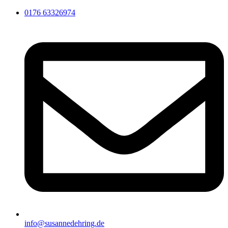
0176 63326974
info@susannedehring.de